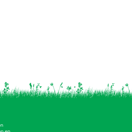
en
en en