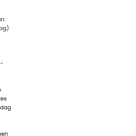
an:
dag)
,-
p
les
ndag
open