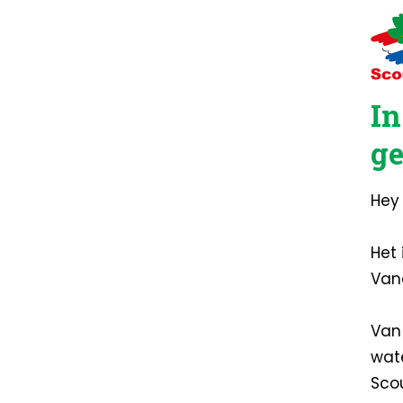
In
ge
Hey
Het 
Vana
Van 
wat
Scou