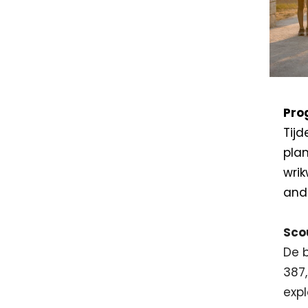
Pro
Tijd
plan
wrik
and
Sco
De b
387
expl