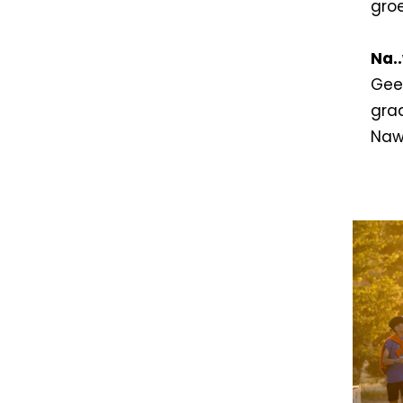
gro
Na.
Gee
gra
Naw