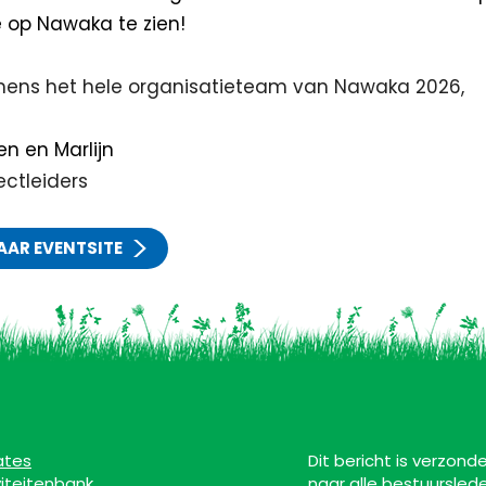
ie op Nawaka te zien!
ens het hele organisatieteam van Nawaka 2026,
n en Marlijn
ectleiders
AAR EVENTSITE
ates
Dit bericht is verzond
viteitenbank
naar alle bestuursled