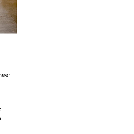
meer
€
n