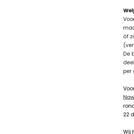
Wel
Voor
maa
óf 
(ver
De b
deel
per
Voor
Naw
ron
22 
Wij 