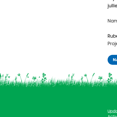
jull
Nam
Rube
Proj
N
Upd
Acti