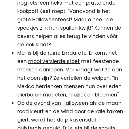
nog iets: een heks met een pruttelende
kookpot! Keet roept: “Vanavond is het
grote Halloweenfeest! Maar o nee… de
spookjes zijn hun
spullen kwijt
!” Kunnen de
bevers helpen alles terug te vinden vóór
de klok slaat?
Mor is bij de ruïne Emaarate. Er komt net
een
mooi versierde stoet
met feestende
mensen aanlopen. Mor vraagt wat ze aan
het doen zijn? Ze vertellen de welpen: “In
Mexico herdenken mensen hun overleden
dierbaren met eten, muziek en bloemen".
Op
de avond van Halloween
als de maan
rood kleurt en de wind door de kale takken
giert, wordt het dorp Ravensdal in
duisternis gehuld. Er is iets bij de scouts